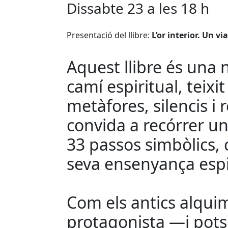
Dissabte 23 a les 18 h
Presentació del llibre:
L’or interior. Un vi
Aquest llibre és una n
camí espiritual, teixi
metàfores, silencis i 
convida a recórrer un
33 passos simbòlics,
seva ensenyança espir
Com els antics alquim
protagonista —i pots