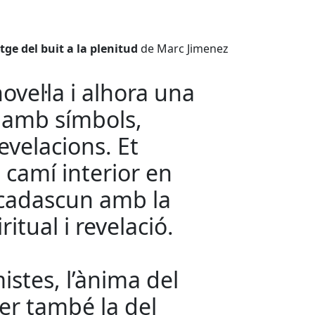
atge del buit a la plenitud
de Marc Jimenez
ovel·la i alhora una
t amb símbols,
revelacions. Et
 camí interior en
 cadascun amb la
itual i revelació.
istes, l’ànima del
er també la del