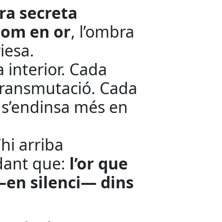
bra secreta
lom en or
, l’ombra
iesa.
 interior. Cada
transmutació. Cada
e s’endinsa més en
’hi arriba
dant que:
l’or que
—en silenci— dins